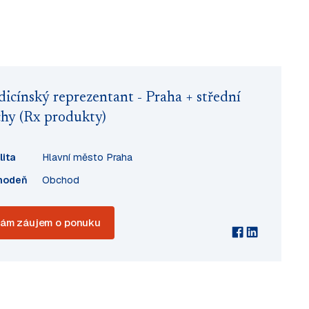
icínský reprezentant - Praha + střední
hy (Rx produkty)
lita
Hlavní město Praha
hodeň
Obchod
ám záujem o ponuku