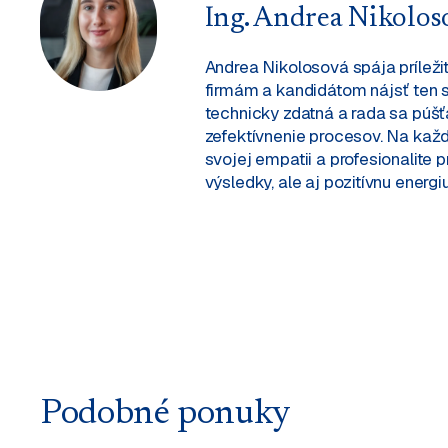
Ing. Andrea Nikolos
Andrea Nikolosová spája príleži
firmám a kandidátom nájsť ten s
technicky zdatná a rada sa púš
zefektívnenie procesov. Na každ
svojej empatii a profesionalite 
výsledky, ale aj pozitívnu energiu
Podobné ponuky