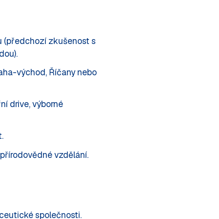
u (předchozí zkušenost s
dou).
raha-východ, Říčany nebo
ní drive, výborné
.
přírodovědné vzdělání.
eutické společnosti.