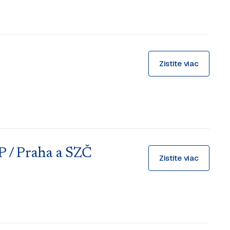
Zistite viac
 / Praha a SZČ
Zistite viac