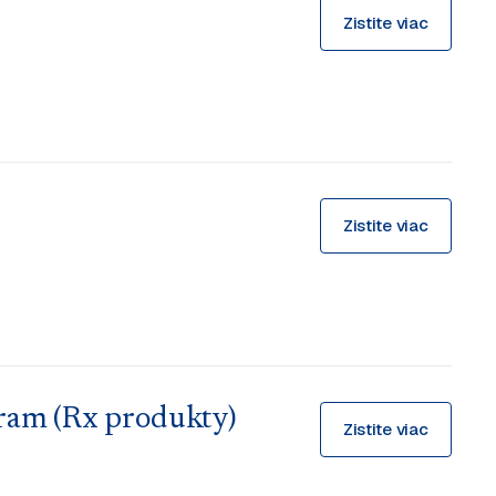
Zistite viac
Zistite viac
bram (Rx produkty)
Zistite viac