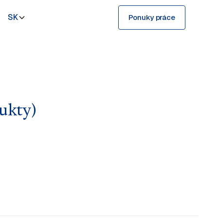
SK
Ponuky práce
ukty)