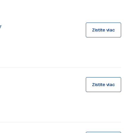
y
Zistite viac
Zistite viac