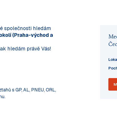
é společnosti hledám
 okolí (Praha-východ a
Med
Čec
Tak hledám právě Vás!
Loka
Poc
M
vztahů s GP, AL, PNEU, ORL,
nu.