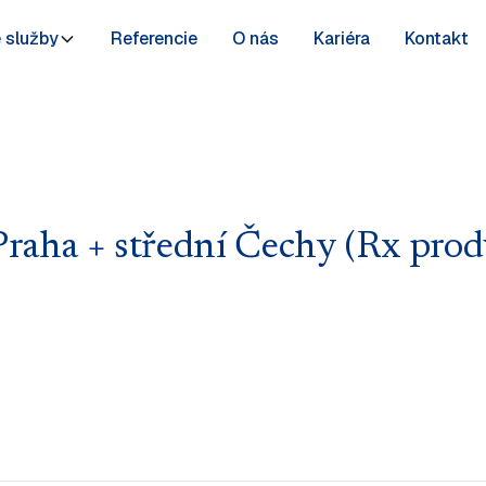
 služby
Referencie
O nás
Kariéra
Kontakt
Praha + střední Čechy (Rx prod