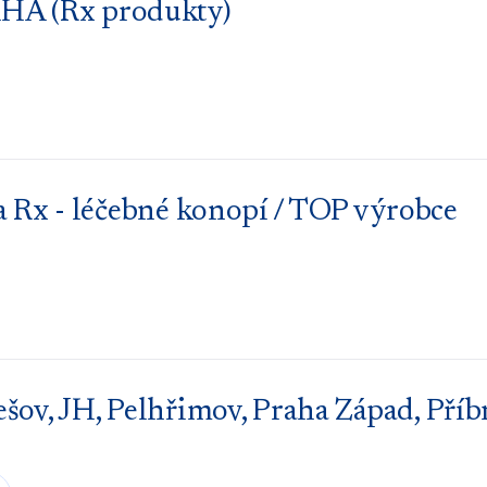
AHA (Rx produkty)
 - léčebné konopí / TOP výrobce
šov, JH, Pelhřimov, Praha Západ, Pří