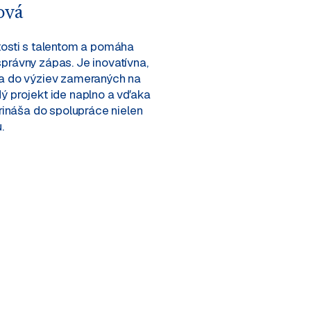
ová
tosti s talentom a pomáha
právny zápas. Je inovatívna,
ťa do výziev zameraných na
ý projekt ide naplno a vďaka
prináša do spolupráce nielen
.