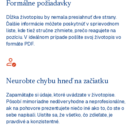
Formálne požiadavky
Dĺžka životopisu by nemala presiahnuť dve strany.
Ďalšie informácie môžete poskytnúť v sprievodnom
liste, kde tiež stručne zhrniete, prečo reagujete na
pozíciu. V ideálnom prípade pošlite svoj životopis vo
formáte PDF.
Neurobte chybu hneď na začiatku
Zapamätajte si údaje, ktoré uvádzate v životopise.
Pôsobí mimoriadne nedôveryhodne a neprofesionálne,
ak na pohovore prezentujete niečo iné ako to, čo ste o
sebe napísali. Uistite sa, že všetko, čo zdieľate, je
pravdivé a konzistentné.