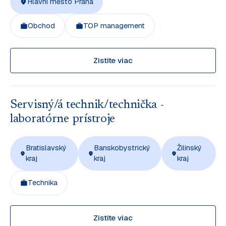
Hlavní město Praha
Obchod
TOP management
Zistite viac
Servisný/á technik/technička -
laboratórne prístroje
Bratislavský
Banskobystrický
Žilinský
kraj
kraj
kraj
Technika
Zistite viac