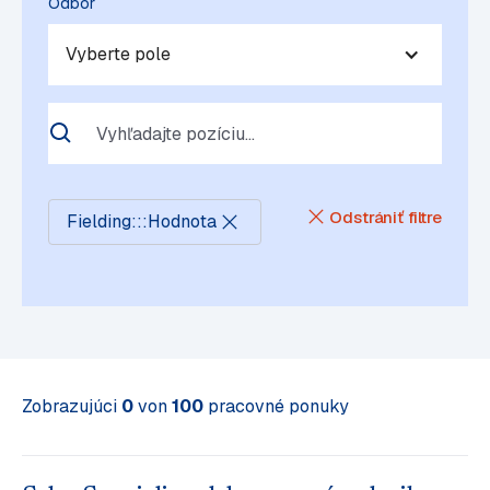
Odbor
Vyberte pole
Odstrániť filtre
Fielding
:
:
:
Hodnota
Zobrazujúci
0
von
100
pracovné ponuky