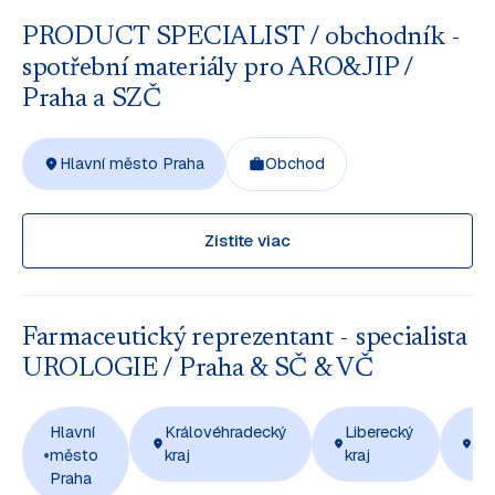
PRODUCT SPECIALIST / obchodník -
spotřební materiály pro ARO&JIP /
Praha a SZČ
Hlavní město Praha
Obchod
Zistite viac
Farmaceutický reprezentant - specialista
UROLOGIE / Praha & SČ & VČ
Hlavní
Královéhradecký
Liberecký
Ús
město
kraj
kraj
kra
Praha