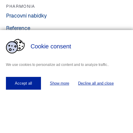
PHARMONIA
Pracovní nabídky
Reference
O nás
Cookie consent
Kariéra
Kontakt
We use cookies to personalize ad content and to analyze traffic..
Accept all
Show more
Decline all and close
Jsme členy mezinárodní sítě Inrals
Jediná globální síť personálních agentur v oblasti Life
Sciences