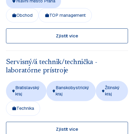
Hlavní město Praha
Obchod
TOP management
Zjistit více
Servisný/á technik/technička -
laboratórne prístroje
Bratislavský
Banskobystrický
Žilinský
kraj
kraj
kraj
Technika
Zjistit více