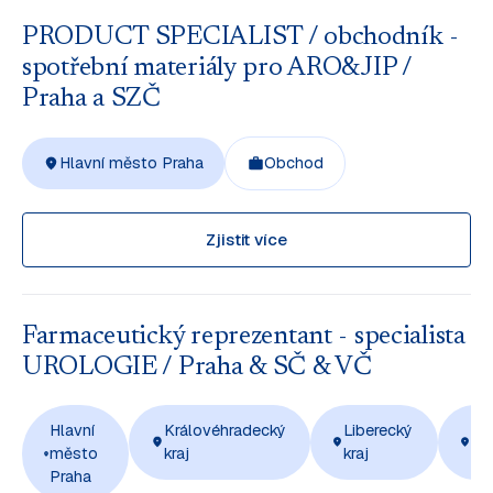
PRODUCT SPECIALIST / obchodník -
spotřební materiály pro ARO&JIP /
Praha a SZČ
Hlavní město Praha
Obchod
Zjistit více
Farmaceutický reprezentant - specialista
UROLOGIE / Praha & SČ & VČ
Hlavní
Královéhradecký
Liberecký
Ús
město
kraj
kraj
kra
Praha