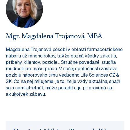
Mgr. Magdalena Trojanová, MBA
Magdalena Trojanová pôsobí v oblasti farmaceutického
náboru už mnoho rokov, takže pozná všetky zákutia,
príbehy, klientov, pozície... Stručne povedané, studňa
múdrosti pre našu prácu. V našej spoločnosti zastáva
pozíciu náborového tímu vedúceho Life Sciences CZ &
SK. Čo na nej milujeme, je to, že je vždy aktuálna, snaží
sa s nami stretnúť, môže poradiť a je pripravená na
akúkoľvek zábavu.