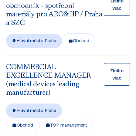
Zistite
obchodník - spotřební
viac
materiály pro ARO&JIP / Praha
a SZČ
Hlavní město Praha
Obchod
COMMERCIAL
Zistite
EXCELLENCE MANAGER
viac
(medical devices leading
manufacturer)
Hlavní město Praha
Obchod
TOP management