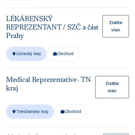
LÉKÁRENSKÝ
Zistite
REPREZENTANT / SZČ a část
viac
Prahy
Ústecký kraj
Obchod
Medical Reprezentative- TN
Zistite
kraj
viac
Trenčiansky kraj
Obchod