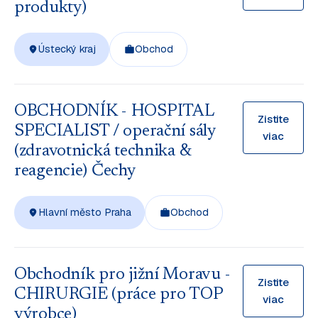
produkty)
Ústecký kraj
Obchod
OBCHODNÍK - HOSPITAL
Zistite
SPECIALIST / operační sály
viac
(zdravotnická technika &
reagencie) Čechy
Hlavní město Praha
Obchod
Obchodník pro jižní Moravu -
Zistite
CHIRURGIE (práce pro TOP
viac
výrobce)