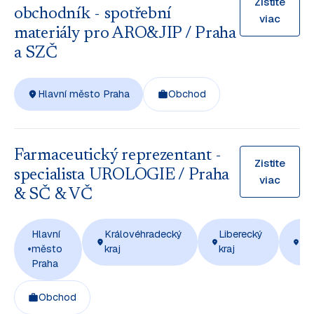
Zistite
obchodník - spotřební
viac
materiály pro ARO&JIP / Praha
a SZČ
Hlavní město Praha
Obchod
Farmaceutický reprezentant -
Zistite
specialista UROLOGIE / Praha
viac
& SČ & VČ
Hlavní
Královéhradecký
Liberecký
Ús
město
kraj
kraj
kra
Praha
Obchod