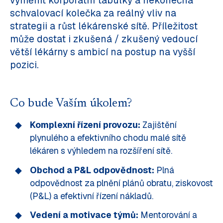
vyměnit korporátní tabulky a nekonečná
schvalovací kolečka za reálný vliv na
strategii a růst lékárenské sítě. Příležitost
může dostat i zkušená / zkušený vedoucí
větší lékárny s ambicí na postup na vyšší
pozici.
Co bude Vaším úkolem?
Komplexní řízení provozu:
Zajištění
plynulého a efektivního chodu malé sítě
lékáren s výhledem na rozšíření sítě.
Obchod a P&L odpovědnost:
Plná
odpovědnost za plnění plánů obratu, ziskovost
(P&L) a efektivní řízení nákladů.
Vedení a motivace týmů:
Mentorování a