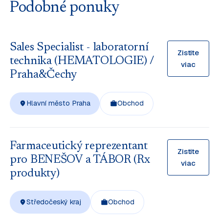
Podobné ponuky
Sales Specialist - laboratorní
Zistite
technika (HEMATOLOGIE) /
viac
Praha&Čechy
Hlavní město Praha
Obchod
Farmaceutický reprezentant
Zistite
pro BENEŠOV a TÁBOR (Rx
viac
produkty)
Středočeský kraj
Obchod