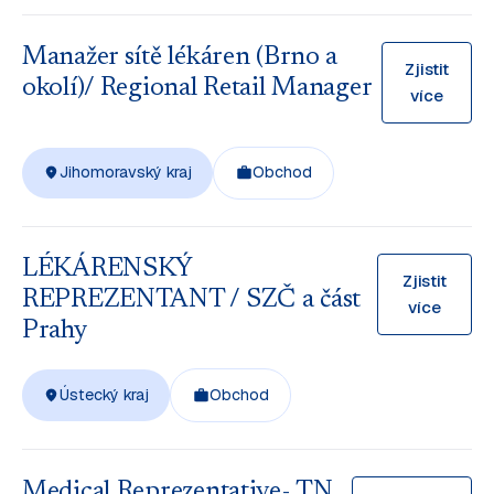
Manažer sítě lékáren (Brno a
Zjistit
okolí)/ Regional Retail Manager
více
Jihomoravský kraj
Obchod
LÉKÁRENSKÝ
Zjistit
REPREZENTANT / SZČ a část
více
Prahy
Ústecký kraj
Obchod
Medical Reprezentative- TN