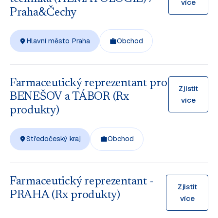
více
Praha&Čechy
Hlavní město Praha
Obchod
Farmaceutický reprezentant pro
Zjistit
BENEŠOV a TÁBOR (Rx
více
produkty)
Středočeský kraj
Obchod
Farmaceutický reprezentant -
Zjistit
PRAHA (Rx produkty)
více