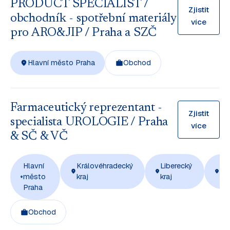
PRODUCT SPECIALIST /
Zjistit
obchodník - spotřební materiály
více
pro ARO&JIP / Praha a SZČ
Hlavní město Praha
Obchod
Farmaceutický reprezentant -
Zjistit
specialista UROLOGIE / Praha
více
& SČ & VČ
Hlavní
Královéhradecký
Liberecký
Ús
město
kraj
kraj
kra
Praha
Obchod