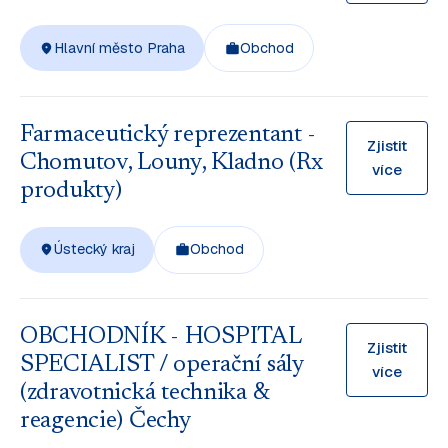
Hlavní město Praha
Obchod
Farmaceutický reprezentant -
Zjistit
Chomutov, Louny, Kladno (Rx
více
produkty)
Ústecký kraj
Obchod
OBCHODNÍK - HOSPITAL
Zjistit
SPECIALIST / operační sály
více
(zdravotnická technika &
reagencie) Čechy