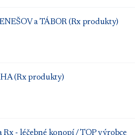
 BENEŠOV a TÁBOR (Rx produkty)
AHA (Rx produkty)
 - léčebné konopí / TOP výrobce