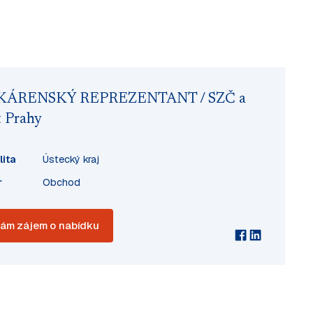
KÁRENSKÝ REPREZENTANT / SZČ a
t Prahy
lita
Ústecký kraj
r
Obchod
ám zájem o nabídku