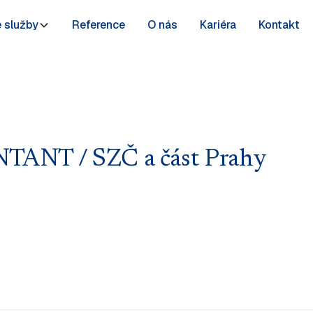
 služby
Reference
O nás
Kariéra
Kontakt
NT / SZČ a část Prahy