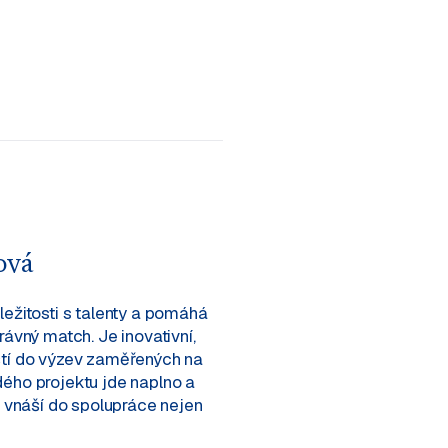
ová
ležitosti s talenty a pomáhá
rávný match. Je inovativní,
ští do výzev zaměřených na
ého projektu jde naplno a
ě vnáší do spolupráce nejen