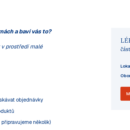
nách a baví vás to?
LÉ
 v prostředí malé
čás
Loka
Obo
M
ískávat objednávky
oduktů
 připravujeme několik)