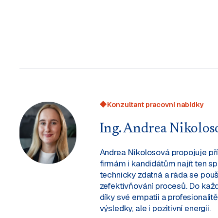
Konzultant pracovní nabídky
Ing. Andrea Nikolos
Andrea Nikolosová propojuje pří
firmám i kandidátům najít ten sp
technicky zdatná a ráda se pou
zefektivňování procesů. Do každ
díky své empatii a profesionalit
výsledky, ale i pozitivní energii.