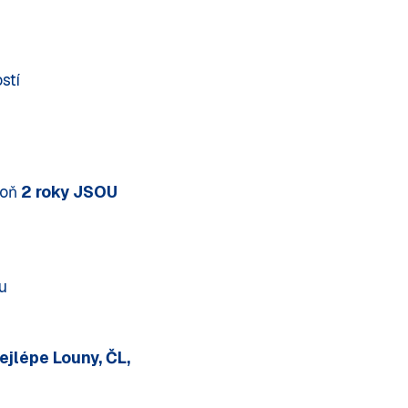
stí
poň
2 roky JSOU
u
ejlépe Louny, ČL,